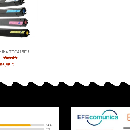
hiba TFC415E /
 tóner compatible
81,22 €
56,85 €