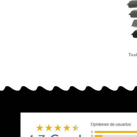
Tos
TFC210E