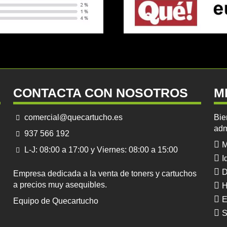
CONTACTA CON NOSOTROS
M
comercial@quecartucho.es
Bie
adm
937 566 192
M
L-J: 08:00 a 17:00 y Viernes: 08:00 a 15:00
I
D
Empresa dedicada a la venta de toners y cartuchos
a precios muy asequibles.
H
E
Equipo de Quecartucho
S