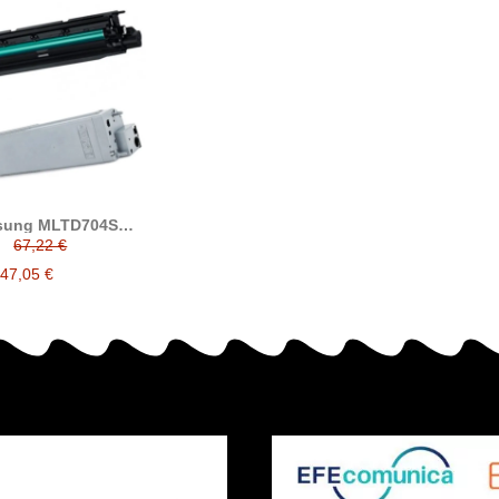
sung MLTD704S
 tóner compatible
67,22 €
47,05 €