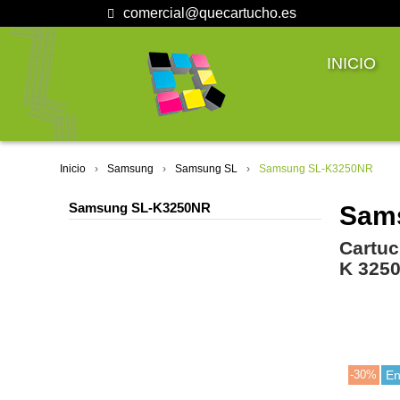
comercial@quecartucho.es
INICIO
Inicio
Samsung
Samsung SL
Samsung SL-K3250NR
Samsung SL-K3250NR
Sams
Cartuc
K 325
-30%
En