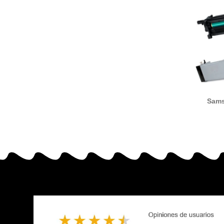
Sam
MLTR704