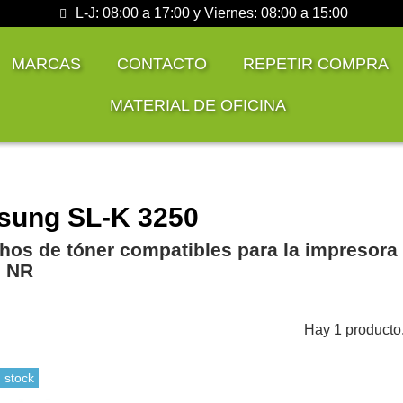
L-J: 08:00 a 17:00 y Viernes: 08:00 a 15:00
MARCAS
CONTACTO
REPETIR COMPRA
MATERIAL DE OFICINA
ung SL-K 3250
hos de tóner compatibles para la impreso
0 NR
Hay 1 producto
 stock