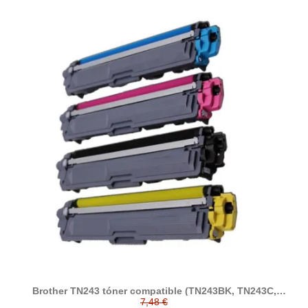
Brother TN243 tóner compatible (TN243BK, TN243C,
TN243M, TN243Y)
7,48 €