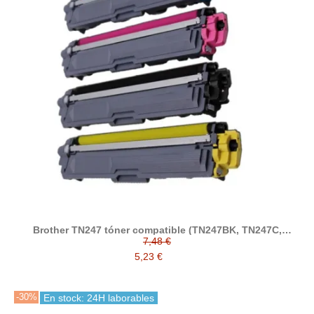
Brother TN247 tóner compatible (TN247BK, TN247C,
TN247M, TN247Y)
7,48 €
5,23 €
-30%
En stock: 24H laborables