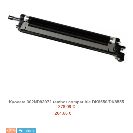
Kyocera 302ND93072 tambor compatible DK8550/DK8555
378,09 €
264,66 €
-30%
En stock