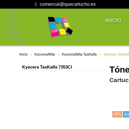
comercial@quecartucho.es
INICIO
Inicio
Kyocera/Mita
Kyocera/Mita TasKalfa
Kyocera TasKal
Kyocera TasKalfa 7353CI
Tóne
Cartuc
-30%
En