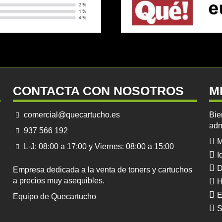
CONTACTA CON NOSOTROS
M
comercial@quecartucho.es
Bie
adm
937 566 192
M
L-J: 08:00 a 17:00 y Viernes: 08:00 a 15:00
I
D
Empresa dedicada a la venta de toners y cartuchos
a precios muy asequibles.
H
E
Equipo de Quecartucho
S