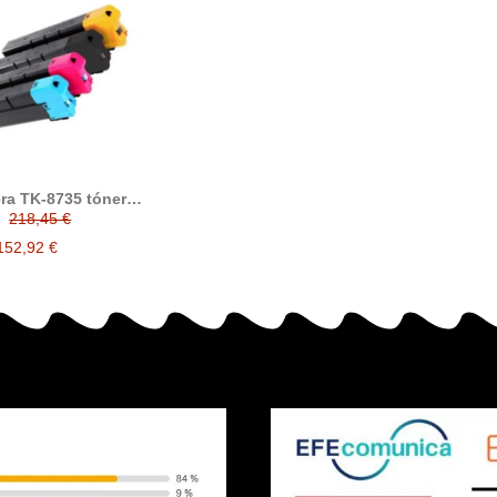
ra TK-8735 tóner
compatible
218,45 €
152,92 €