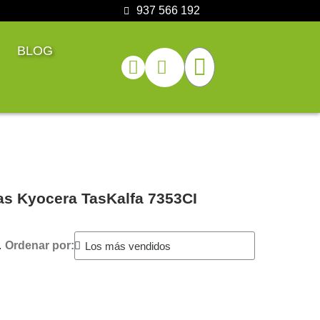
937 566 192
BLOG
as Kyocera TasKalfa 7353CI
.
Ordenar por: