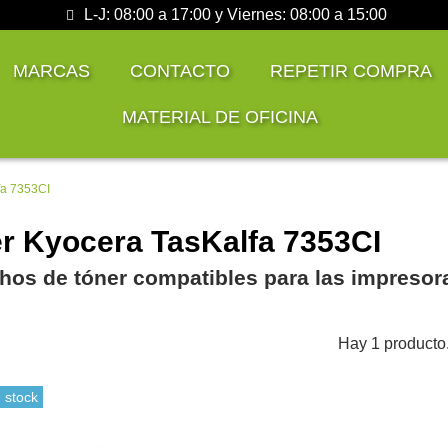
L-J: 08:00 a 17:00 y Viernes: 08:00 a 15:00
MARCAS
CONTACTO
REPETIR COMPRA
MATERIAL DE OFICINA
fa 7353CI
r Kyocera TasKalfa 7353CI
hos de tóner compatibles para las impresor
Hay 1 producto
 stock