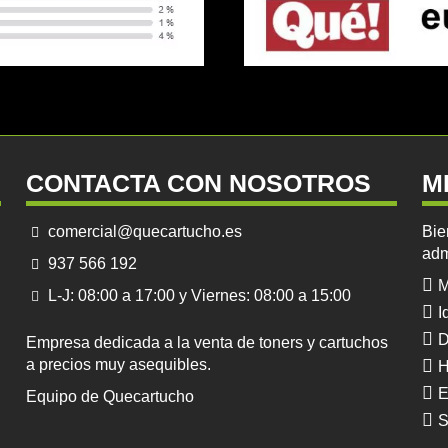
CONTACTA CON NOSOTROS
M
comercial@quecartucho.es
Bie
adm
937 566 192
M
L-J: 08:00 a 17:00 y Viernes: 08:00 a 15:00
I
D
Empresa dedicada a la venta de toners y cartuchos
a precios muy asequibles.
H
E
Equipo de Quecartucho
S