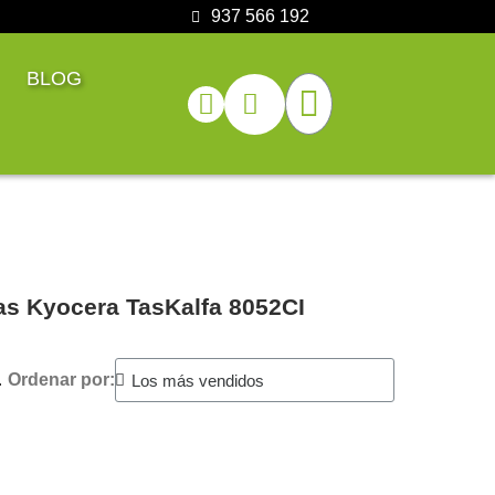
937 566 192
BLOG
as Kyocera TasKalfa 8052CI
.
Ordenar por: