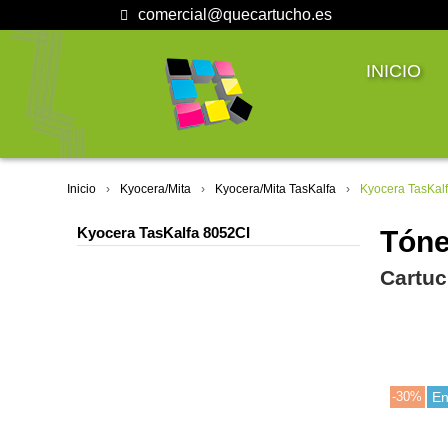
comercial@quecartucho.es
INICIO
Inicio
Kyocera/Mita
Kyocera/Mita TasKalfa
Kyocera TasKal
Kyocera TasKalfa 8052CI
Tóne
Cartuc
-30%
En