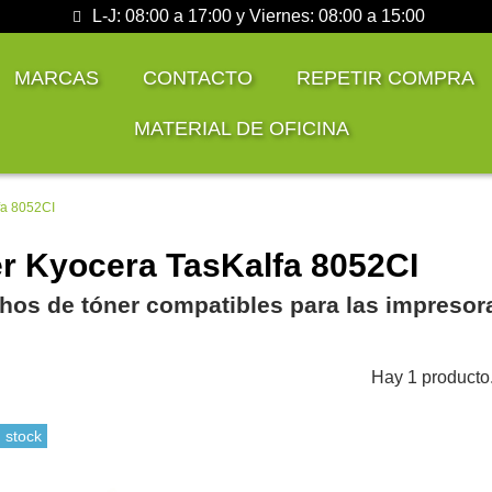
L-J: 08:00 a 17:00 y Viernes: 08:00 a 15:00
MARCAS
CONTACTO
REPETIR COMPRA
MATERIAL DE OFICINA
fa 8052CI
r Kyocera TasKalfa 8052CI
hos de tóner compatibles para las impresor
Hay 1 producto
 stock