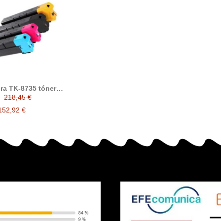
ra TK-8735 tóner
compatible
218,45 €
152,92 €