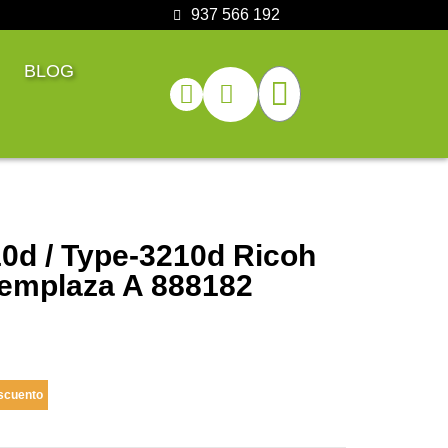
937 566 192
BLOG
0d / Type-3210d Ricoh
emplaza A 888182
scuento