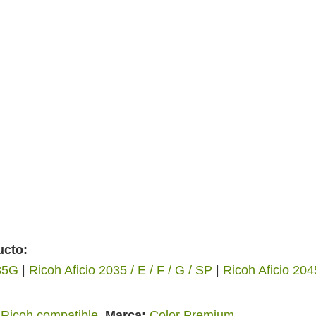
ucto:
35G
|
Ricoh Aficio 2035 / E / F / G / SP
|
Ricoh Aficio 2045
 Ricoh compatible
Marca
Color Premium