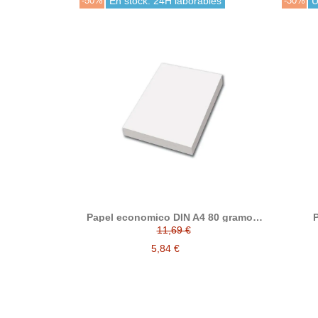
-50%
En stock: 24H laborables
-30%
Ú
Papel economico DIN A4 80 gramos,
P
paquete 500 folios
11,69 €
5,84 €