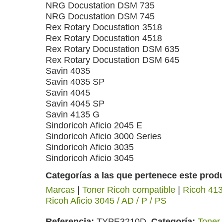
NRG Docustation DSM 735
NRG Docustation DSM 745
Rex Rotary Docustation 3518
Rex Rotary Docustation 4518
Rex Rotary Docustation DSM 635
Rex Rotary Docustation DSM 645
Savin 4035
Savin 4035 SP
Savin 4045
Savin 4045 SP
Savin 4135 G
Sindoricoh Aficio 2045 E
Sindoricoh Aficio 3000 Series
Sindoricoh Aficio 3035
Sindoricoh Aficio 3045
Categorías a las que pertenece este prod
Marcas
|
Toner Ricoh compatible
|
Ricoh 41
Ricoh Aficio 3045 / AD / P / PS
Referencia
TYPE3210D
Categoría
Toner