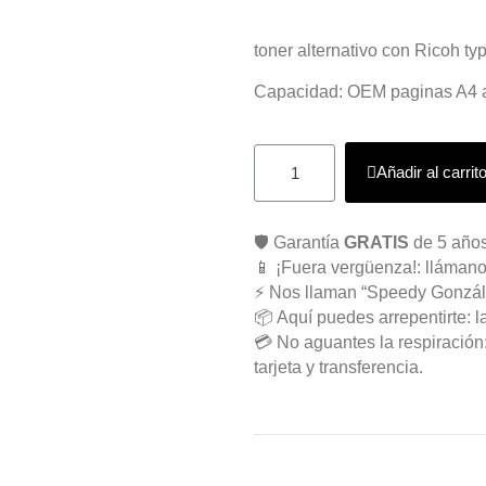
toner alternativo con Ricoh t
Capacidad: OEM paginas A4 a
Añadir al carrit
🛡️ Garantía
GRATIS
de 5 años
📱 ¡Fuera vergüenza!: llámano
⚡ Nos llaman “Speedy Gonzál
📦 Aquí puedes arrepentirte: l
💳 No aguantes la respiració
tarjeta y transferencia.