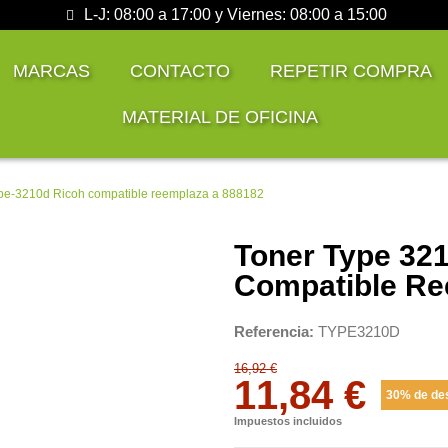
L-J: 08:00 a 17:00 y Viernes: 08:00 a 15:00
MARCAS
CONTACTO
REPETIR COMPRA
MATERIAL DE OFICINA
ype-3210d Ricoh compatible reemplaza a 888182
Toner Type 321
Compatible Re
Referencia
TYPE3210D
16,92 €
11,84 €
30% de de
Impuestos incluidos