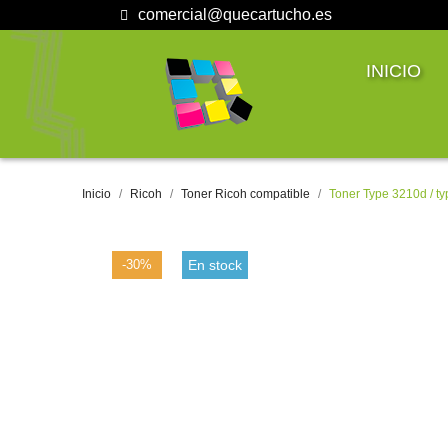
comercial@quecartucho.es
INICIO
Inicio
Ricoh
Toner Ricoh compatible
Toner Type 3210d / t
-30%
En stock