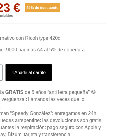
23 €
45% de descuento
ncluidos
ernativo con Ricoh type 420d
d: 9000 paginas A4 al 5% de cobertura
Añadir al carrito
tía
GRATIS
de 5 años “anti letra pequeña” 😃
 vergüenza!: llámanos las veces que lo
s
aman “Speedy González”: entregamos en 24h
uedes arrepentirte: las devoluciones son gratis
antes la respiración: pago seguro con Apple y
y, Bizum, tarjeta y transferencia.