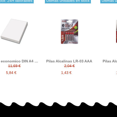
ock: 24H laborables
Últimas unidades en stock
Últimas 
 economico DIN A4 80
Pilas Alcalinas LR-03 AAA
Pilas A
gramos, paquete 500 folios
11,69 €
2,04 €
5,84 €
1,43 €