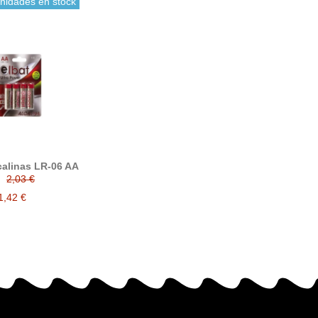
unidades en stock
lcalinas LR-06 AA
2,03 €
1,42 €