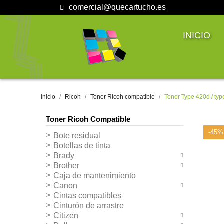
comercial@quecartucho.es
INICIO
Inicio
Ricoh
Toner Ricoh compatible
Toner Type 420d / ty
Toner Ricoh Compatible
-45%
Bote residual
Botellas de tinta
Brady
Brother
Caja de mantenimiento
Canon
Cintas compatibles
Cinturón de arrastre
Citizen