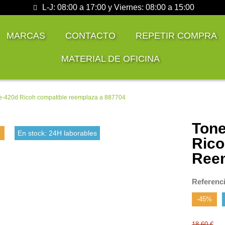
L-J: 08:00 a 17:00 y Viernes: 08:00 a 15:00
MARCAS
CONTACTO
REPETIR COMPRA
MATERIAL DE OFICINA
pe-420d Ricoh compatible reemplaza a 887704
Tone
En stock: 24H laborables
Rico
Reem
Referenc
-45%
18,60 €