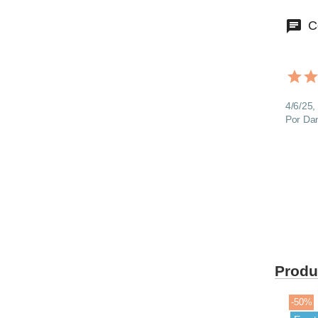
Co
4/6/25,
Por Da
Produ
-50%