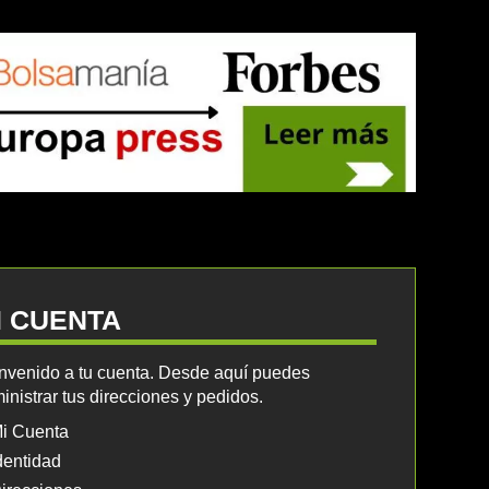
I CUENTA
nvenido a tu cuenta. Desde aquí puedes
inistrar tus direcciones y pedidos.
i Cuenta
dentidad