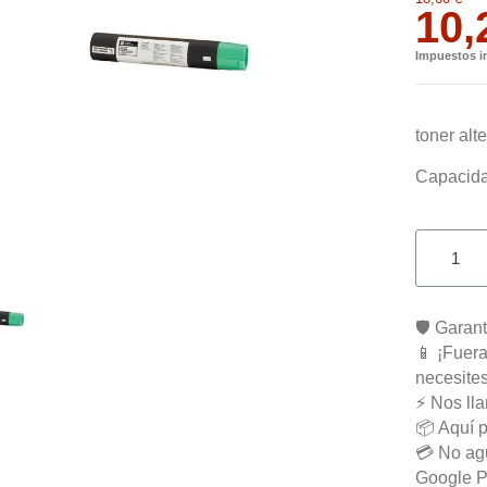
10,
Impuestos i
toner alt
Capacida
🛡️ Garan
📱 ¡Fuera
necesite
⚡ Nos ll
📦 Aquí p
💳 No agu
Google Pa