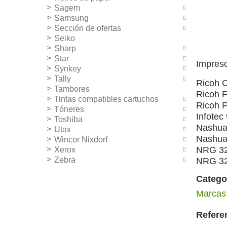
Sagem
Samsung
Sección de ofertas
Seiko
Sharp
Star
Impres
Synkey
Tally
Ricoh 
Tambores
Ricoh 
Tintas compatibles cartuchos
Ricoh 
Tóneres
Infotec
Toshiba
Nashua
Utax
Nashua
Wincor Nixdorf
NRG 3
Xerox
Zebra
NRG 3
Catego
Marcas
Refere