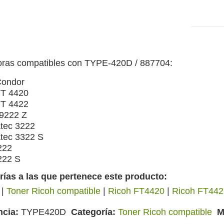
oras compatibles con TYPE-420D / 887704:
Condor
FT 4420
FT 4422
 9222 Z
tec 3222
tec 3322 S
222
222 S
rías a las que pertenece este producto:
|
Toner Ricoh compatible
|
Ricoh FT4420
|
Ricoh FT442
ncia
TYPE420D
Categoría
Toner Ricoh compatible
M