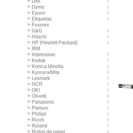
Dell
Dymo
Epson
Etiquetas
Fusores
G&G
Hitachi
HP (Hewlett Packard)
IBM
Impresoras
Kodak
Konica Minolta
Kyocera/Mita
Lexmark
NCR
OKI
Olivetti
Panasonic
Pantum
Philips
Ricoh
Roland
Rollos de papel