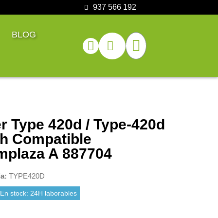
937 566 192
BLOG
r Type 420d / Type-420d
h Compatible
plaza A 887704
ia
TYPE420D
En stock: 24H laborables