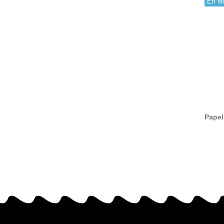
En st
Papel