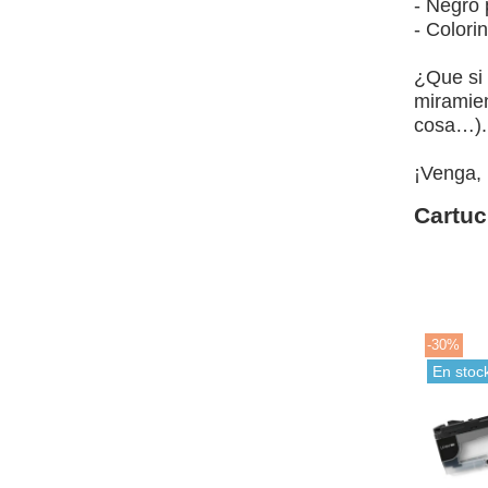
- Negro 
- Colori
¿Que si 
miramien
cosa…).
¡Venga, 
Cartuc
-30%
En stoc