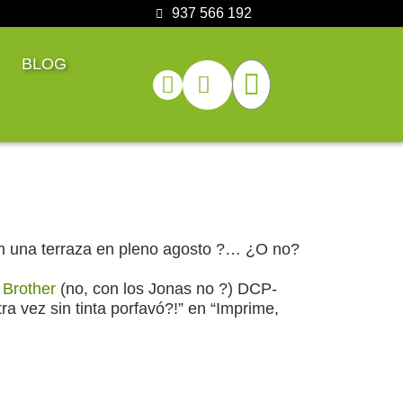
937 566 192
BLOG
n una terraza en pleno agosto ?… ¿O no?
s Brother
(no, con los Jonas no ?) DCP-
 vez sin tinta porfavó?!” en “Imprime,