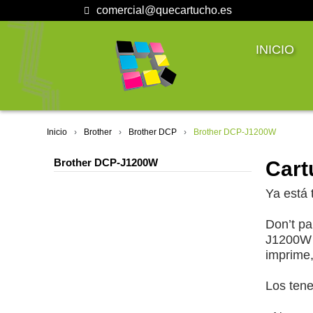
comercial@quecartucho.es
INICIO
Inicio
Brother
Brother DCP
Brother DCP-J1200W
Brother DCP-J1200W
Cart
Ya está 
Don’t pa
J1200W t
imprime,
Los tene