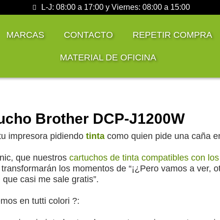
L-J: 08:00 a 17:00 y Viernes: 08:00 a 15:00
MARCAS
CONTACTO
REPETIR COMPRA
MATERIAL DE OFICINA
ucho Brother DCP-J1200W
tu impresora pidiendo
tinta
como quien pide una caña e
nic, que nuestros
cartuchos de tinta compatibles con lo
ransformarán los momentos de “¡¿Pero vamos a ver, otra
 que casi me sale gratis”.
mos en tutti colori ?: