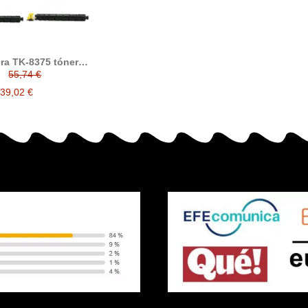
ra TK-8375 tóner
compatible
55,74 €
39,02 €