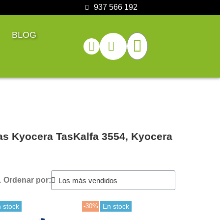
937 566 192
BLOG
as Kyocera TasKalfa 3554, Kyocera
.
Ordenar por:
 stock
-30%
En stock