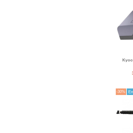
Kyoc
procesa
compa
-30%
En