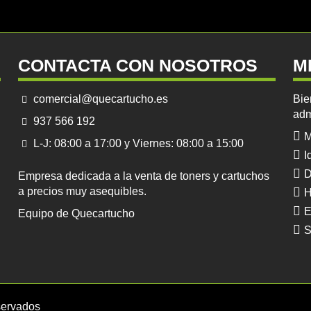
CONTACTA CON NOSOTROS
M
comercial@quecartucho.es
Bie
adm
937 566 192
M
L-J: 08:00 a 17:00 y Viernes: 08:00 a 15:00
I
D
Empresa dedicada a la venta de toners y cartuchos
a precios muy asequibles.
H
E
Equipo de Quecartucho
S
servados