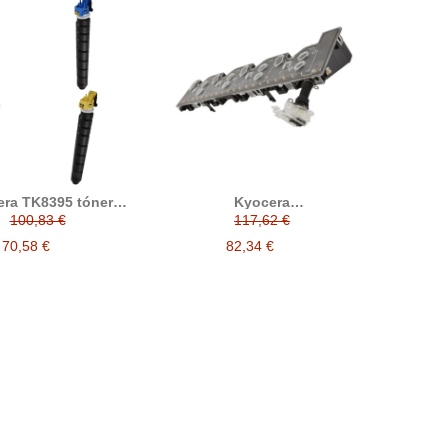
ra TK8395 tóner
Kyocera
ible (1T02XD0NL1,
TK2552/302L794020 bote
100,83 €
117,62 €
T02XDCNL1,
residual compatible
T02XDBNL1,
70,58 €
82,34 €
T02XDANL1)