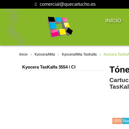
comercial@quecartucho.es
INICIO
Inicio
Kyocera/Mita
Kyocera/Mita TasKalfa
Kyocera TasKalf
Kyocera TasKalfa 3554 / CI
Tóne
Cartuc
TasKal
-30%
Nu