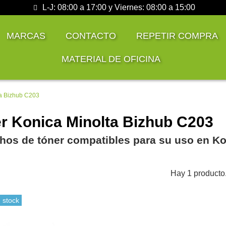
L-J: 08:00 a 17:00 y Viernes: 08:00 a 15:00
MARCAS
CONTACTO
REPETIR COMPRA
MATERIAL DE OFICINA
ta Bizhub C203
r Konica Minolta Bizhub C203
hos de tóner compatibles para su uso en Ko
Hay 1 producto
 stock