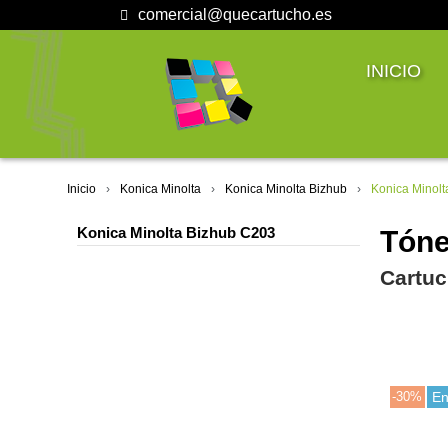
comercial@quecartucho.es
INICIO
Inicio
Konica Minolta
Konica Minolta Bizhub
Konica Minol
Konica Minolta Bizhub C203
Tóne
Cartuc
-30%
En