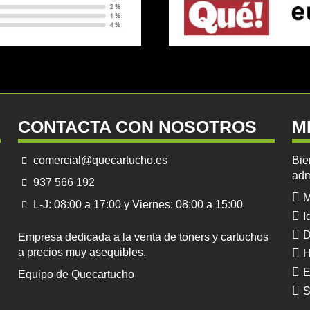
CONTACTA CON NOSOTROS
M
comercial@quecartucho.es
Bie
adm
937 566 192
M
L-J: 08:00 a 17:00 y Viernes: 08:00 a 15:00
I
D
Empresa dedicada a la venta de toners y cartuchos
a precios muy asequibles.
H
E
Equipo de Quecartucho
S