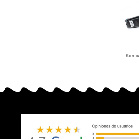
Konic
TN21