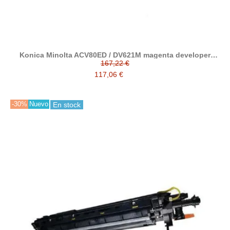
Konica Minolta ACV80ED / DV621M magenta developer
reciclado
167,22 €
117,06 €
-30%
Nuevo
En stock