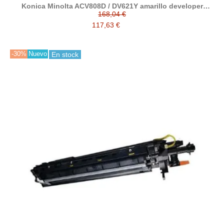
Konica Minolta ACV808D / DV621Y amarillo developer
reciclado
168,04 €
117,63 €
-30%
Nuevo
En stock