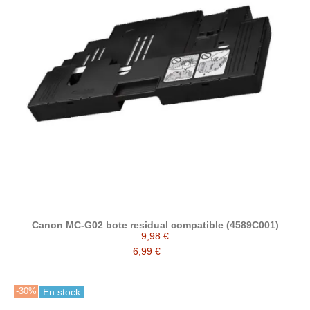
Canon MC-G02 bote residual compatible (4589C001)
9,98 €
6,99 €
-30%
En stock