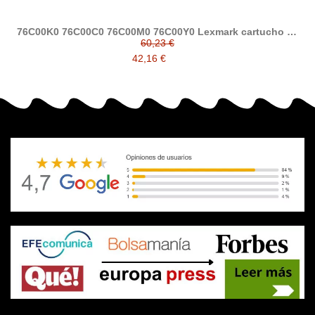
76C00K0 76C00C0 76C00M0 76C00Y0 Lexmark cartucho de
tóner compatible
60,23 €
42,16 €