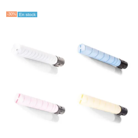
-30%
En stock