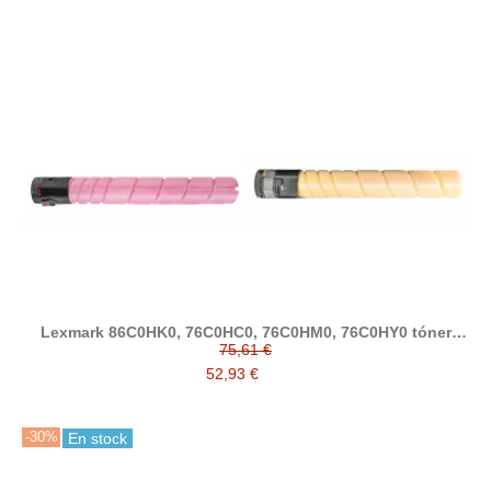
Lexmark 86C0HK0, 76C0HC0, 76C0HM0, 76C0HY0 tóner
compatible (Lexmark CX921, CX922, CX923, CX924)
75,61 €
52,93 €
-30%
En stock