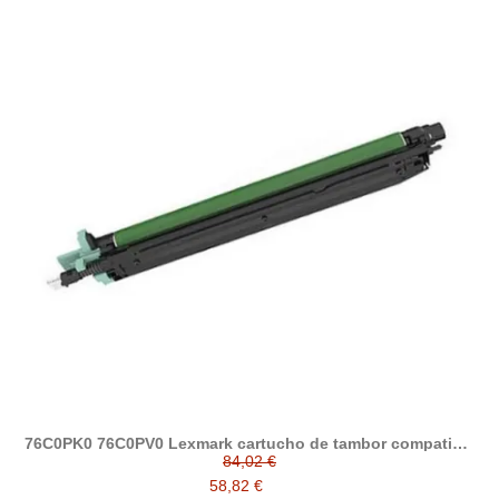
76C0PK0 76C0PV0 Lexmark cartucho de tambor compatible
( C9325, XC9225, XC9235, XC9245, XC9255, XC9265 )
84,02 €
58,82 €