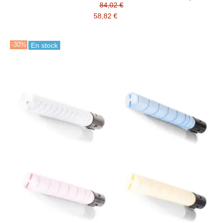
( C9325, XC9225, XC9235, XC9245, XC9255, XC9265 )
84,02 €
58,82 €
-30%
En stock