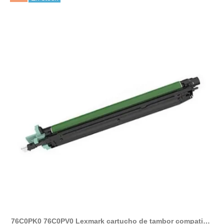
76C0PK0 76C0PV0 Lexmark cartucho de tambor compatible