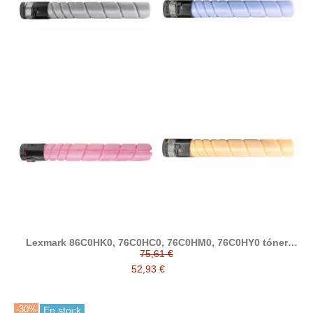
Lexmark 86C0HK0, 76C0HC0, 76C0HM0, 76C0HY0 tóner
compatible (Lexmark CX921, CX922, CX923, CX924)
75,61 €
52,93 €
-30%
En stock