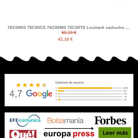
76C00K0 76C00C0 76C00M0 76C00Y0 Lexmark cartucho de
tóner compatible
60,23 €
42,16 €