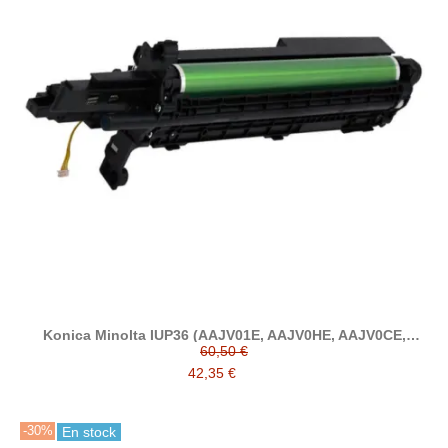
Konica Minolta IUP36 (AAJV01E, AAJV0HE, AAJV0CE,
AAJV06E) tambor compatible
60,50 €
42,35 €
-30%
En stock