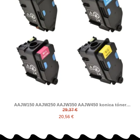
AAJW150 AAJW250 AAJW350 AAJW450 konica tóner
compatible (TNP79)
29,37 €
20,56 €