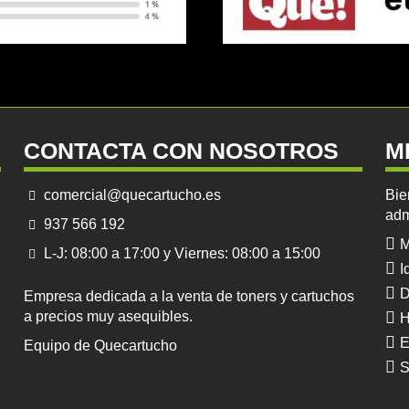
CONTACTA CON NOSOTROS
M
comercial@quecartucho.es
Bie
adm
937 566 192
M
L-J: 08:00 a 17:00 y Viernes: 08:00 a 15:00
I
D
Empresa dedicada a la venta de toners y cartuchos
a precios muy asequibles.
H
E
Equipo de Quecartucho
S