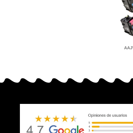
AAJ
AAJW35
tóner 