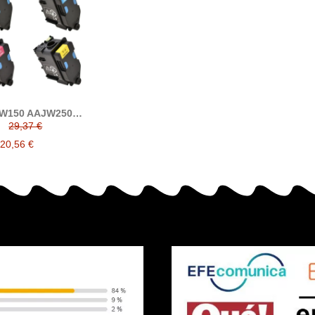
W150 AAJW250
0 AAJW450 konica
29,37 €
compatible (TNP79)
20,56 €