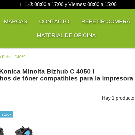
L-J: 08:00 a 17:00 y Viernes: 08:00 a 15:00
MARCAS
CONTACTO
REPETIR COMPRA
MATERIAL DE OFICINA
a Bizhub C4050i
Konica Minolta Bizhub C 4050 i
hos de tóner compatibles para la impresora 
Hay 1 producto
 stock