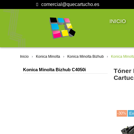
comercial@quecartucho.es
INICIO
Inicio
Konica Minolta
Konica Minolta Bizhub
Konica Minolt
Konica Minolta Bizhub C4050i
Tóner 
Cartuc
-30%
En