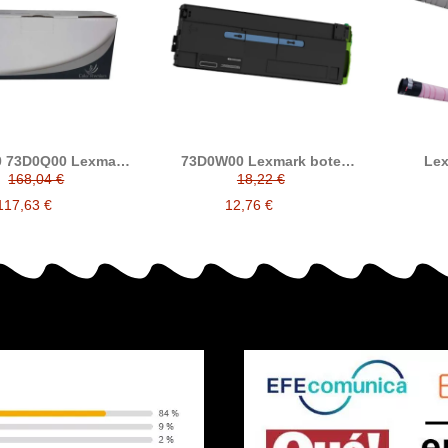
 73D0Q00 Lexmark
73D0W00 Lexmark bote
Le
bor compatible
residual compatible
83D
168,04 €
18,22 €
rk CX942, CX943,
(Lexmark CX942, CX943,
83D0HY0
 XC9445, XC9455,
CX944, XC9445, XC9455,
(Lexm
117,63 €
12,76 €
XC9465)
XC9465)