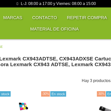
L-J: 08:00 a 17:00 y Viernes: 08:00 a 15:00
MARCAS
CONTACTO
REPETIR COMPRA
MATERIAL DE OFICINA
SE
Lexmark CX943ADTSE, CX943ADXSE Cartucho
sora Lexmark CX943 ADTSE, Lexmark CX94
Hay 3 productos
 stock
-30%
En stock
-30%
En