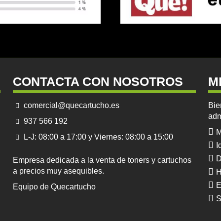
CONTACTA CON NOSOTROS
M
comercial@quecartucho.es
Bie
adm
937 566 192
M
L-J: 08:00 a 17:00 y Viernes: 08:00 a 15:00
I
D
Empresa dedicada a la venta de toners y cartuchos
a precios muy asequibles.
H
E
Equipo de Quecartucho
S