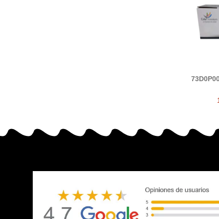
73D0P00
tam
(Lexma
CX944,