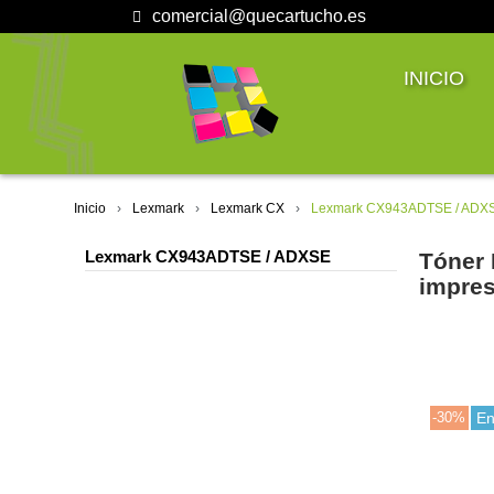
comercial@quecartucho.es
INICIO
Inicio
Lexmark
Lexmark CX
Lexmark CX943ADTSE / ADX
Lexmark CX943ADTSE / ADXSE
Tóner 
impre
-30%
En