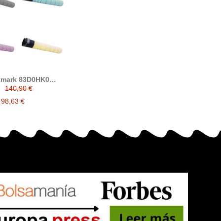
xmark 83D0HK0
0HC0 83D0HM0
140,90 €
 tóner compatible
ark CX942, CX943,
98,63 €
CX944)