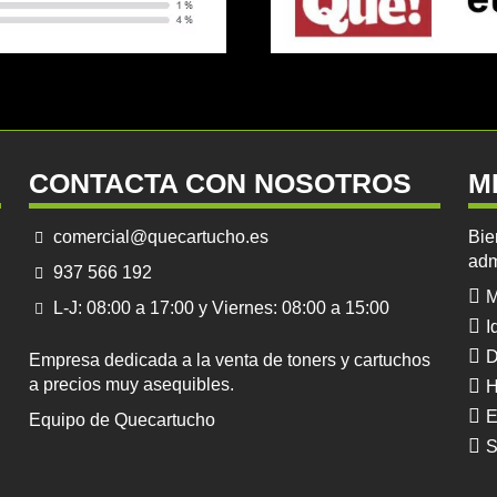
CONTACTA CON NOSOTROS
M
comercial@quecartucho.es
Bie
adm
937 566 192
M
L-J: 08:00 a 17:00 y Viernes: 08:00 a 15:00
I
D
Empresa dedicada a la venta de toners y cartuchos
a precios muy asequibles.
H
E
Equipo de Quecartucho
S