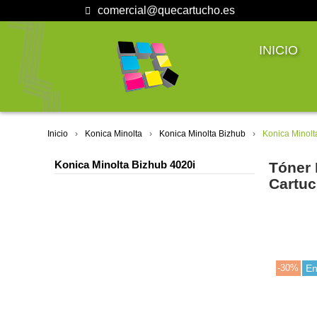
comercial@quecartucho.es
INICIO
Inicio
Konica Minolta
Konica Minolta Bizhub
Konica Minolt
Konica Minolta Bizhub 4020i
Tóner 
Cartuc
-30%
En