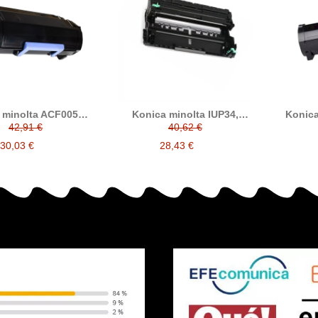
 minolta ACF0050,
Konica minolta IUP34,
Konica
 tóner compatible
IUP37 tambor compatible
tóner 
42,91 €
40,62 €
6, TNP78, TNP83)
(ACEY01D, ACEY02D)
30,03 €
28,43 €