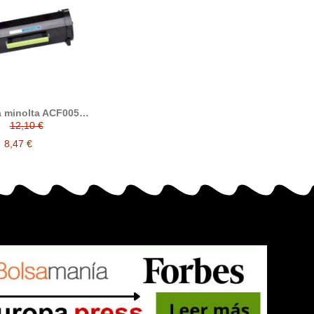
 minolta ACF0050
compatible (TNP76)
12,10 €
8,47 €