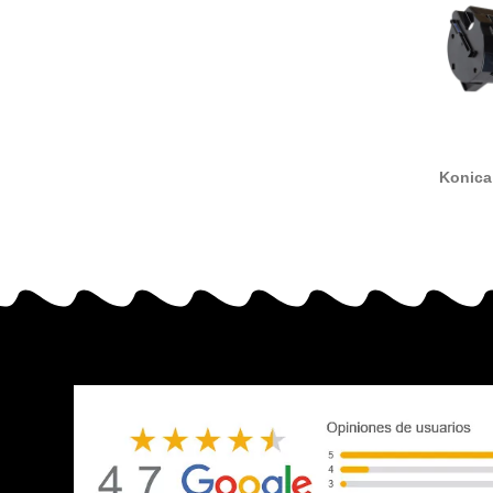
Konica
ACF00D0
(TNP7