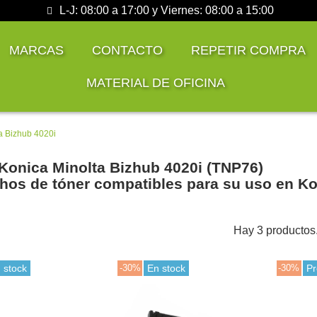
L-J: 08:00 a 17:00 y Viernes: 08:00 a 15:00
MARCAS
CONTACTO
REPETIR COMPRA
MATERIAL DE OFICINA
a Bizhub 4020i
Konica Minolta Bizhub 4020i (TNP76)
hos de tóner compatibles para su uso en Ko
Hay 3 productos
 stock
-30%
En stock
-30%
P