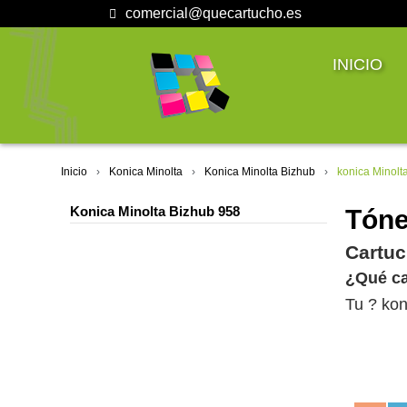
comercial@quecartucho.es
INICIO
Inicio
Konica Minolta
Konica Minolta Bizhub
konica Minolt
Konica Minolta Bizhub 958
Tóne
Cartuc
¿Qué ca
Tu ?️ ko