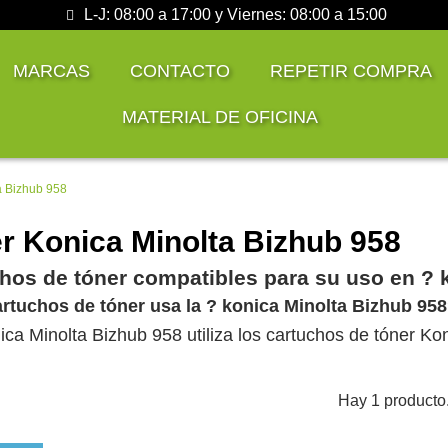
L-J: 08:00 a 17:00 y Viernes: 08:00 a 15:00
MARCAS
CONTACTO
REPETIR COMPRA
MATERIAL DE OFICINA
a Bizhub 958
r Konica Minolta Bizhub 958
hos de tóner compatibles para su uso en ?️ 
rtuchos de tóner usa la ?️ konica Minolta Bizhub 95
nica Minolta Bizhub 958 utiliza los cartuchos de tóner 
Hay 1 producto