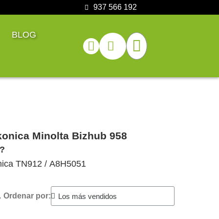
937 566 192
BLOG
konica Minolta Bizhub 958
8?
Konica TN912 / A8H5051
.
Ordenar por: