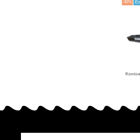
-30%
En
Konica
tóner 