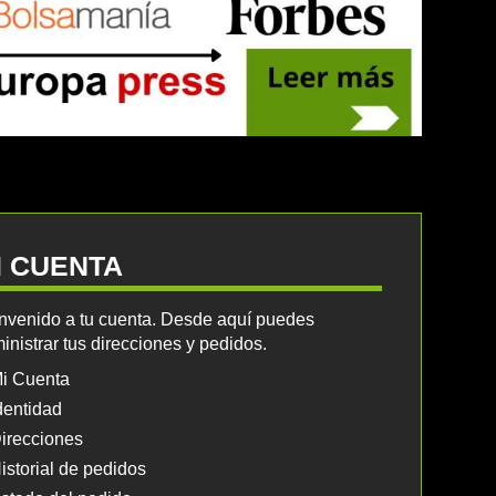
I CUENTA
nvenido a tu cuenta. Desde aquí puedes
inistrar tus direcciones y pedidos.
i Cuenta
dentidad
irecciones
istorial de pedidos