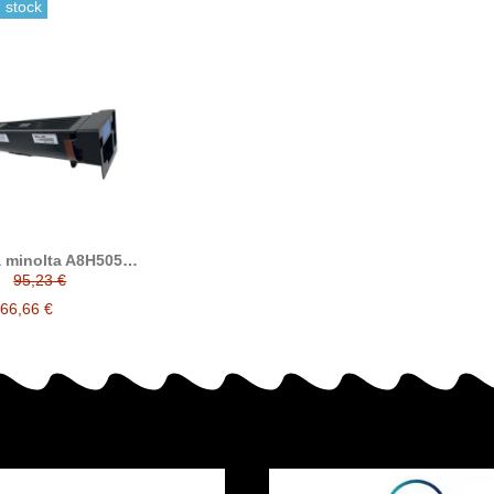
 stock
 minolta A8H5051
compatible (TN912)
95,23 €
66,66 €