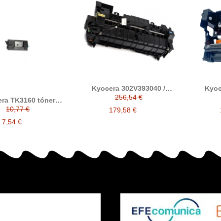
Kyocera 302V393040 /
Kyoc
302LV93116 fusor
tambor 
256,54 €
ra TK3160 tóner
compatible (FK3200,
ible (1T02T90NL0)
10,77 €
FK3300, FK3130E)
179,58 €
7,54 €