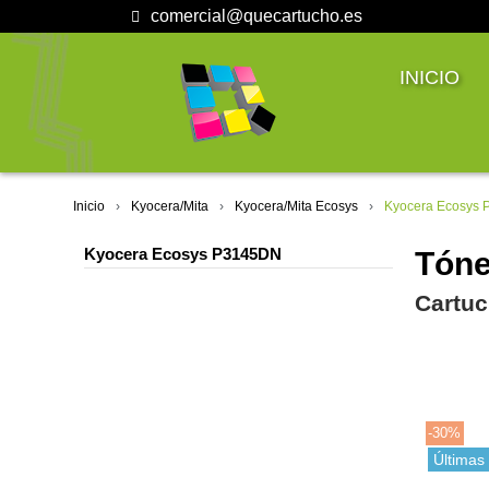
comercial@quecartucho.es
INICIO
Inicio
Kyocera/Mita
Kyocera/Mita Ecosys
Kyocera Ecosys
Kyocera Ecosys P3145DN
Tóne
Cartuc
-30%
Últimas