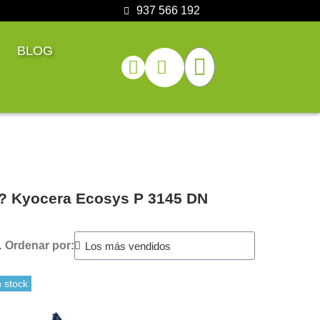
937 566 192
BLOG
 ?️ Kyocera Ecosys P 3145 DN
.
Ordenar por:
 stock