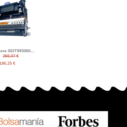
era 302T993060
compatible DK3170
266,07 €
186,25 €