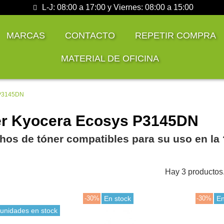
L-J: 08:00 a 17:00 y Viernes: 08:00 a 15:00
MARCAS
CONTACTO
REPETIR COMPRA
MATERIAL DE OFICINA
 P3145DN
r Kyocera Ecosys P3145DN
hos de tóner compatibles para su uso en la
Hay 3 productos
-30%
En stock
-30%
En
 unidades en stock