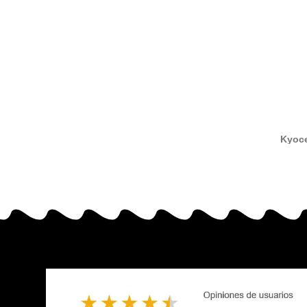
Kyoce
compat