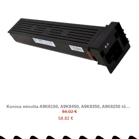
Konica minolta A9K8150, A9K8450, A9K8350, A9K8250 tóner
compatible (TN713)
84,02 €
58,82 €