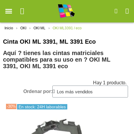
Inicio
OKI
OKI ML
OKI ML3391 / eco
Cinta OKI ML 3391, ML 3391 Eco
Aquí ? tienes las cintas matriciales
compatibles para su uso en ?️ OKI ML
3391, OKI ML 3391 eco
Hay 1 producto.
Ordenar por:
-30%
En stock: 24H laborables