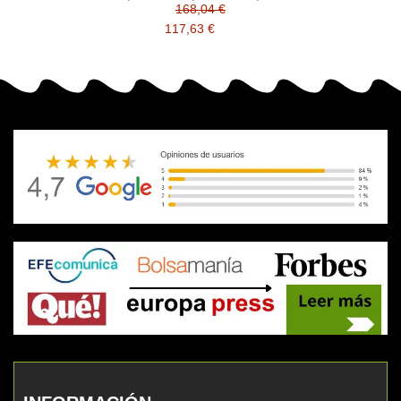
compatible
168,04 €
117,63 €