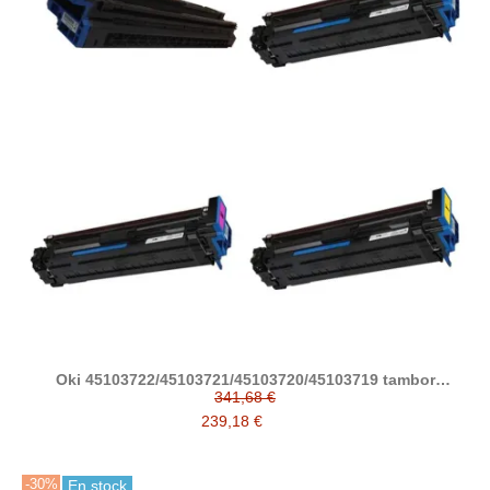
Oki 45103722/45103721/45103720/45103719 tambor
compatible
341,68 €
239,18 €
-30%
En stock