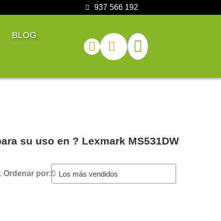
937 566 192
BLOG
 para su uso en ?️ Lexmark MS531DW
.
Ordenar por: