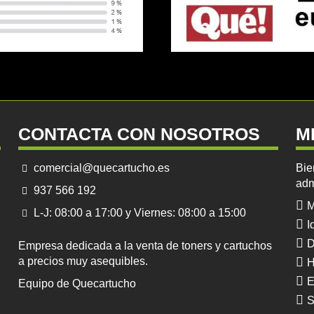
CONTACTA CON NOSOTROS
M
comercial@quecartucho.es
Bie
adm
937 566 192
M
L-J: 08:00 a 17:00 y Viernes: 08:00 a 15:00
I
D
Empresa dedicada a la venta de toners y cartuchos
a precios muy asequibles.
H
E
Equipo de Quecartucho
S