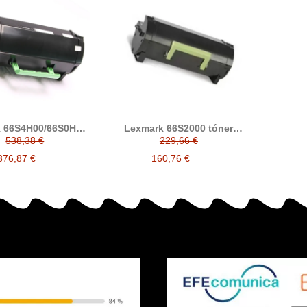
 66S4H00/66S0HA0
Lexmark 66S2000 tóner
ner compatible
compatible
538,38 €
229,66 €
376,87 €
160,76 €