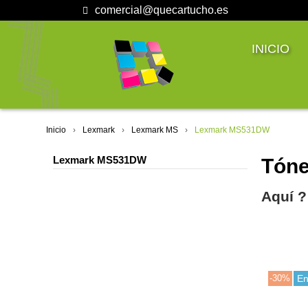
comercial@quecartucho.es
INICIO
Inicio
Lexmark
Lexmark MS
Lexmark MS531DW
Lexmark MS531DW
Tóne
Aquí ?
-30%
En