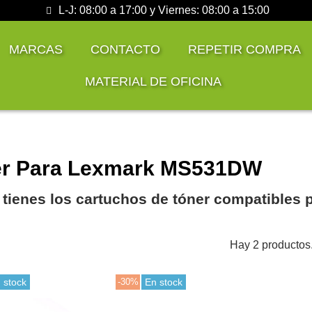
L-J: 08:00 a 17:00 y Viernes: 08:00 a 15:00
MARCAS
CONTACTO
REPETIR COMPRA
MATERIAL DE OFICINA
r Para Lexmark MS531DW
 tienes los cartuchos de tóner compatibles
Hay 2 productos
 stock
-30%
En stock