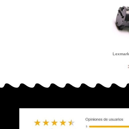
Lexmark
tó