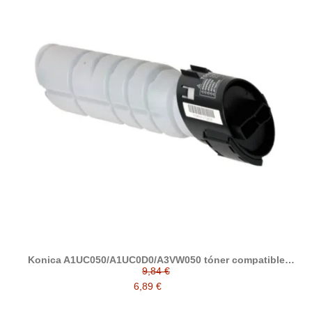
Konica A1UC050/A1UC0D0/A3VW050 tóner compatible
(TN116/TN117/TN118/TN119)
9,84 €
6,89 €