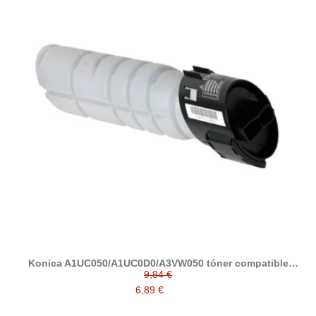
Konica A1UC050/A1UC0D0/A3VW050 tóner compatible
(TN116/TN117/TN118/TN119)
9,84 €
6,89 €