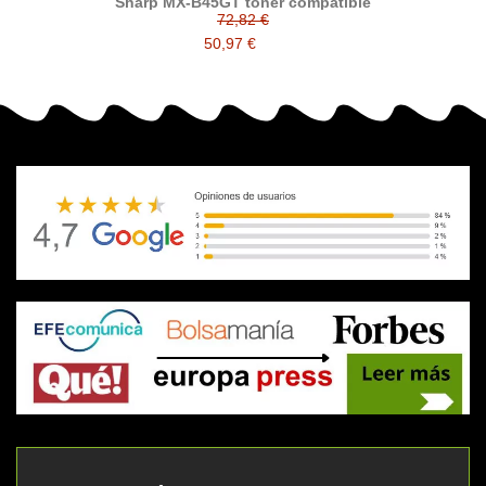
Sharp MX-B45GT tóner compatible
72,82 €
50,97 €