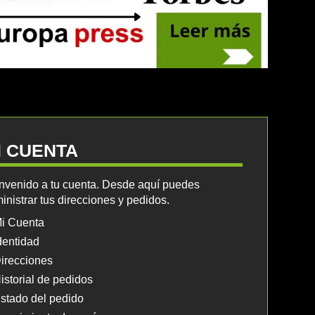
I CUENTA
nvenido a tu cuenta. Desde aquí puedes
inistrar tus direcciones y pedidos.
i Cuenta
dentidad
irecciones
istorial de pedidos
stado del pedido