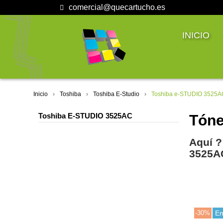
comercial@quecartucho.es
INICIO
Inicio
Toshiba
Toshiba E-Studio
Toshiba e-STUDIO 3525A
Toshiba E-STUDIO 3525AC
Tóne
Aquí ?
3525A
-30%
En