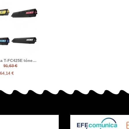
a T-FC425E tóner
ble (6AJ00000236,
91,63 €
AJ00000235,
AJ00000237,
64,14 €
AJ00000238)