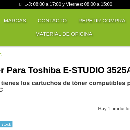
L-J: 08:00 a 17:00 y Viernes: 08:00 a 15:00
MARCAS
CONTACTO
REPETIR COMPRA
MATERIAL DE OFICINA
C
r Para Toshiba E-STUDIO 3525
 tienes los cartuchos de tóner compatibles 
C
Hay 1 producto
 stock