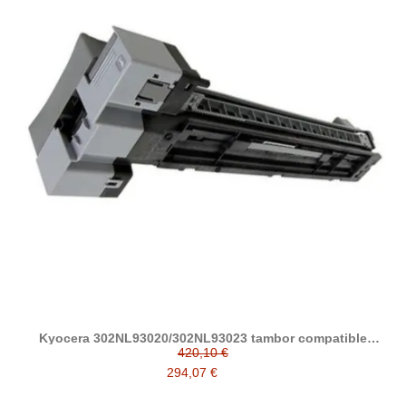
Kyocera 302NL93020/302NL93023 tambor compatible
DK7105
420,10 €
294,07 €