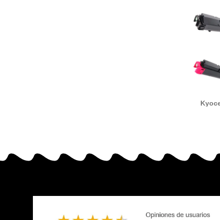
Kyoce
1T02Z0C
/ 1T
com