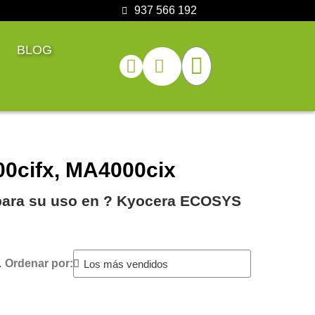
937 566 192
BLOG
0cifx, MA4000cix
 para su uso en ?️ Kyocera ECOSYS
.
Ordenar por: