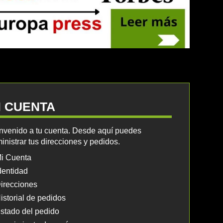
I CUENTA
nvenido a tu cuenta. Desde aquí puedes
inistrar tus direcciones y pedidos.
i Cuenta
dentidad
irecciones
istorial de pedidos
stado del pedido