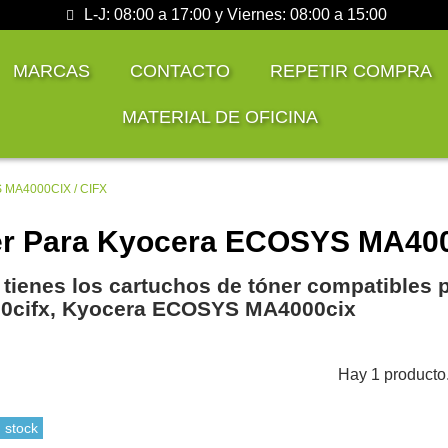
L-J: 08:00 a 17:00 y Viernes: 08:00 a 15:00
MARCAS
CONTACTO
REPETIR COMPRA
MATERIAL DE OFICINA
 MA4000CIX / CIFX
r Para Kyocera ECOSYS MA400
 tienes los cartuchos de tóner compatibles
0cifx, Kyocera ECOSYS MA4000cix
Hay 1 producto
 stock