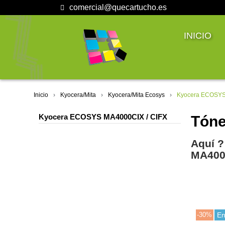
comercial@quecartucho.es
INICIO
Inicio
Kyocera/Mita
Kyocera/Mita Ecosys
Kyocera ECOSYS
Kyocera ECOSYS MA4000CIX / CIFX
Tóne
Aquí ?
MA400
-30%
En