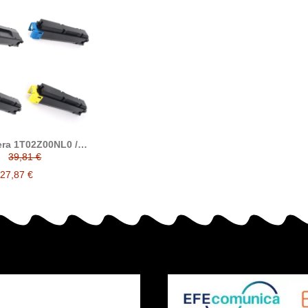
ra 1T02Z00NL0 /
NL0 / 1T02Z0BNL0
39,81 €
02Z0ANL0 tóner
patible TK5380
27,87 €