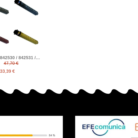
842530 / 842531 /
2 / 842533 tóner
47,70 €
compatible
33,39 €