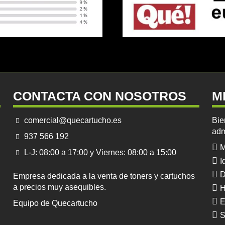
CONTACTA CON NOSOTROS
M
comercial@quecartucho.es
Bie
adm
937 566 192
M
L-J: 08:00 a 17:00 y Viernes: 08:00 a 15:00
I
D
Empresa dedicada a la venta de toners y cartuchos
a precios muy asequibles.
H
E
Equipo de Quecartucho
S