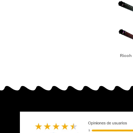
Ricoh 
84253