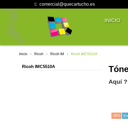
comercial@quecartucho.es
INICIO
Inicio
Ricoh
Ricoh IM
Ricoh IMC5510A
Ricoh IMC5510A
Tóne
Aquí ?
-30%
En