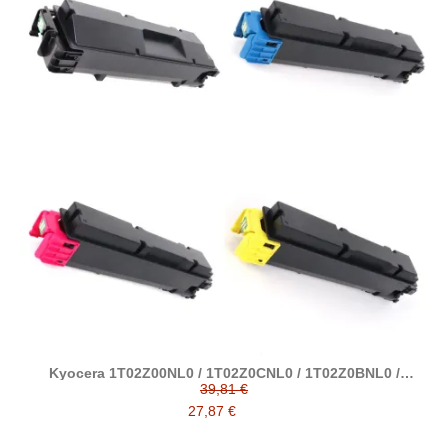
Kyocera 1T02Z00NL0 / 1T02Z0CNL0 / 1T02Z0BNL0 /
1T02Z0ANL0 tóner compatible TK5380
39,81 €
27,87 €