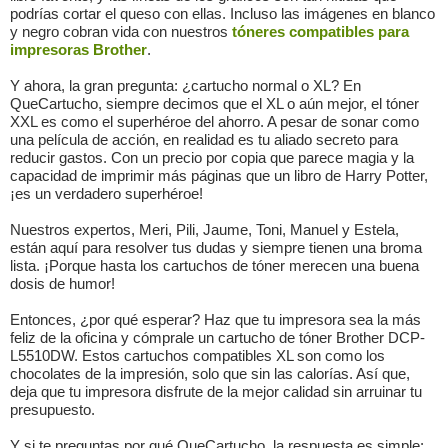
podrías cortar el queso con ellas. Incluso las imágenes en blanco
y negro cobran vida con nuestros
tóneres compatibles para
impresoras Brother
.
Y ahora, la gran pregunta: ¿cartucho normal o XL? En
QueCartucho, siempre decimos que el XL o aún mejor, el tóner
XXL es como el superhéroe del ahorro. A pesar de sonar como
una película de acción, en realidad es tu aliado secreto para
reducir gastos. Con un precio por copia que parece magia y la
capacidad de imprimir más páginas que un libro de Harry Potter,
¡es un verdadero superhéroe!
Nuestros expertos, Meri, Pili, Jaume, Toni, Manuel y Estela,
están aquí para resolver tus dudas y siempre tienen una broma
lista. ¡Porque hasta los cartuchos de tóner merecen una buena
dosis de humor!
Entonces, ¿por qué esperar? Haz que tu impresora sea la más
feliz de la oficina y cómprale un cartucho de tóner Brother DCP-
L5510DW. Estos cartuchos compatibles XL son como los
chocolates de la impresión, solo que sin las calorías. Así que,
deja que tu impresora disfrute de la mejor calidad sin arruinar tu
presupuesto.
Y si te preguntas por qué QueCartucho, la respuesta es simple: