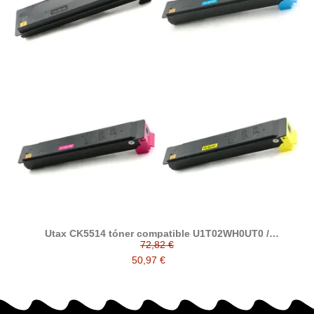
Utax CK5514 tóner compatible U1T02WH0UT0 /
U1T02WHCUT0 / U1T02WHBUT0 / U1T02WHAUT0
72,82 €
50,97 €