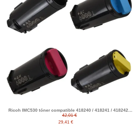
Ricoh IMC530 tóner compatible 418240 / 418241 / 418242 /
418243
42,01 €
29,41 €