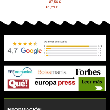
compatible TN616
87,56 €
61,29 €
INFORMACIÓN