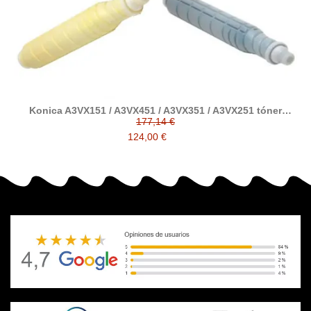
Konica A3VX151 / A3VX451 / A3VX351 / A3VX251 tóner
compatible TN620
177,14 €
124,00 €