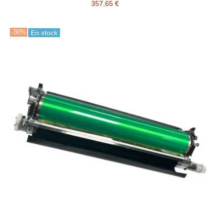
357,65 €
-30%
En stock