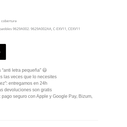
 cobertura
patibles
9629A002.
9629A002AA, C-EXV11, CEXV11
o
 “anti letra pequeña” 😃
s las veces que lo necesites
ez”: entregamos en 24h
as devoluciones son gratis
n: pago seguro con Apple y Google Pay, Bizum,