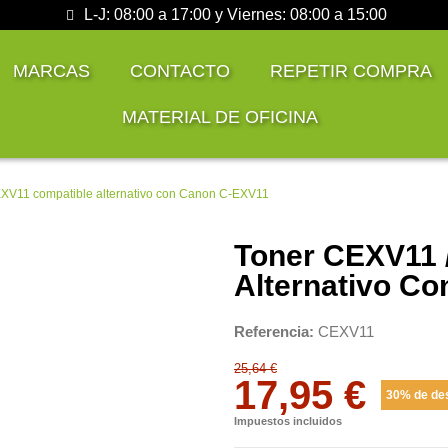
L-J: 08:00 a 17:00 y Viernes: 08:00 a 15:00
MARCAS
CONTACTO
REPETIR COMPRA
MATERIAL DE OFICINA
XV11 compatible alternativo con Canon C-EXV11
Toner CEXV11 
Alternativo C
Referencia
CEXV11
25,64 €
17,95 €
30% de de
Impuestos incluidos