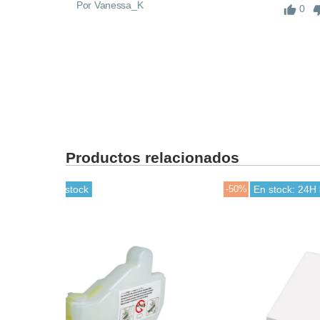
Por Vanessa_K
0
Productos relacionados
-50%
En stock: 24H laborables
-30%
Ú