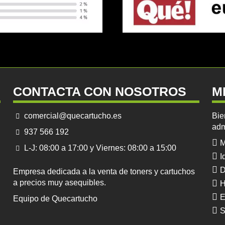
CONTACTA CON NOSOTROS
M
comercial@quecartucho.es
Bie
adm
937 566 192
M
L-J: 08:00 a 17:00 y Viernes: 08:00 a 15:00
I
D
Empresa dedicada a la venta de toners y cartuchos
a precios muy asequibles.
H
E
Equipo de Quecartucho
S