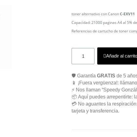
toner alternativo con Canon
C-EXV11
Capacidad: 21000 paginas A4 al 5% de
Referencias de cartucho de toner com
Añadir al carrit
🛡️ Garantía
GRATIS
de 5 años
📱 ¡Fuera vergüenza!: llámano
⚡ Nos llaman “Speedy Gonzál
📦 Aquí puedes arrepentirte: l
💳 No aguantes la respiració
tarjeta y transferencia.