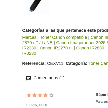
Categorías a las que pertenece este prod
Marcas
|
Toner Canon compatible
|
Canon I
2870 / F / I / NE
|
Canon Imagerunner 3025 
IR2230
|
Canon IR2270 / I
|
Canon IR2830
|
IR3230
Referencia
CEXV11
Categoría
Toner Can
Comentarios (1)
Súper f
Para la
13/7/26, 14:00