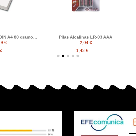
ilas Alcalinas LR-03 AAA
Pilas Alcalinas LR-06 A
2,04 €
2,03 €
1,43 €
1,42 €