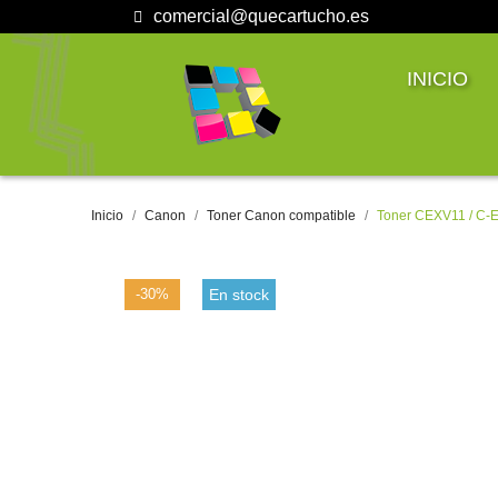
comercial@quecartucho.es
INICIO
Inicio
Canon
Toner Canon compatible
Toner CEXV11 / C-E
-30%
En stock