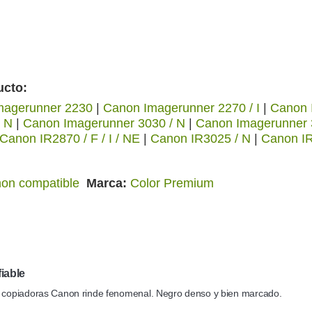
ucto:
magerunner 2230
|
Canon Imagerunner 2270 / I
|
Canon 
/ N
|
Canon Imagerunner 3030 / N
|
Canon Imagerunner 
Canon IR2870 / F / I / NE
|
Canon IR3025 / N
|
Canon IR
on compatible
Marca
Color Premium
iable
s copiadoras Canon rinde fenomenal. Negro denso y bien marcado.