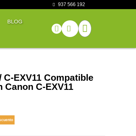
937 566 192
BLOG
/ C-EXV11 Compatible
on Canon C-EXV11
scuento