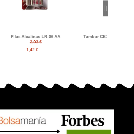
A
Tambor CEXV11 / CEXV12 compatible
alternativo con Canon 9630A005
109,31 €
76,52 €