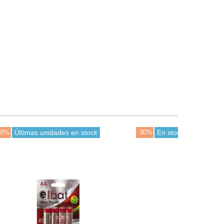
-30%
En stock