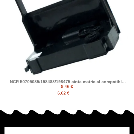
NCR 50705085/198488/198475 cinta matricial compatible
(NCR 2282/2285/2293/5070/5085)
9,46 €
6,62 €