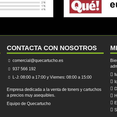
CONTACTA CON NOSOTROS
M
comercial@quecartucho.es
Bie
adm
937 566 192
M
L-J: 08:00 a 17:00 y Viernes: 08:00 a 15:00
I
D
Empresa dedicada a la venta de toners y cartuchos
a precios muy asequibles.
H
E
Equipo de Quecartucho
S