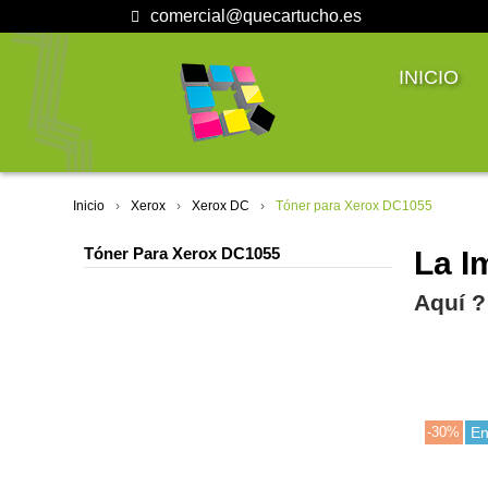
comercial@quecartucho.es
INICIO
Inicio
Xerox
Xerox DC
Tóner para Xerox DC1055
Tóner Para Xerox DC1055
La I
Aquí ?
-30%
En