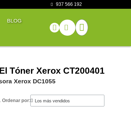
937 566 192
BLOG
 El Tóner Xerox CT200401
esora Xerox DC1055
.
Ordenar por: