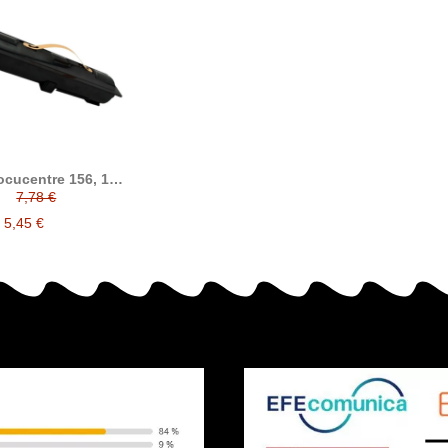
ocucentre 156, 186,
85, 1055 tóner
7,78 €
compatible
5,45 €