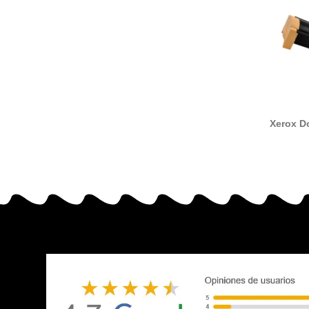
Xerox D
10