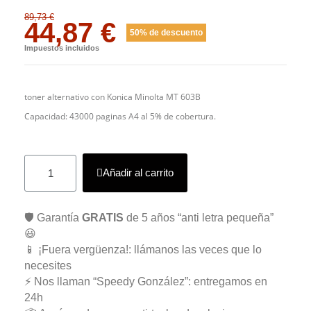
89,73 €
44,87 €
50% de descuento
Impuestos incluidos
toner alternativo con Konica Minolta MT 603B
Capacidad: 43000 paginas A4 al 5% de cobertura.
Añadir al carrito
🛡️ Garantía
GRATIS
de 5 años “anti letra pequeña”
😃
📱 ¡Fuera vergüenza!: llámanos las veces que lo
necesites
⚡ Nos llaman “Speedy González”: entregamos en
24h