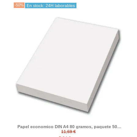
-50%
En stock: 24H laborables
Papel economico DIN A4 80 gramos, paquete 500
folios
11,69 €