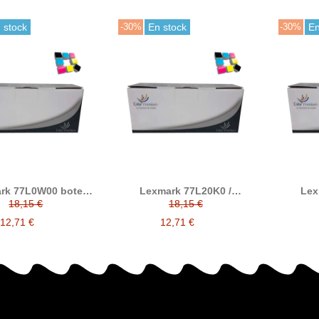
 stock
-30%
En stock
-30%
En
rk 77L0W00 bote
Lexmark 77L20K0 /
Lex
dual compatible
77L20C0 / 77L20M0 /
77L0
18,15 €
18,15 €
77L20Y0 tóner compatible
77
12,71 €
12,71 €