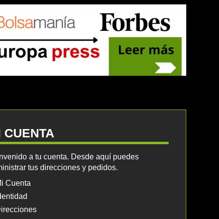
I CUENTA
nvenido a tu cuenta. Desde aquí puedes
inistrar tus direcciones y pedidos.
i Cuenta
dentidad
irecciones