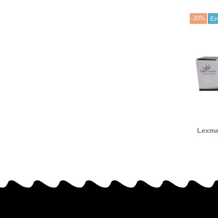
-30%
En
Lexma
resi