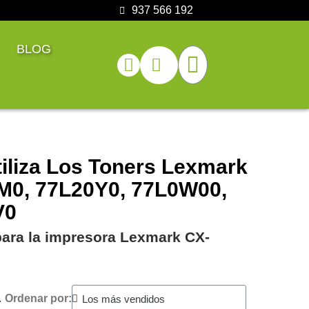
937 566 192
BLOG
iliza Los Toners Lexmark
M0, 77L20Y0, 77L0W00,
V0
para la impresora Lexmark CX-
.
Ordenar por: