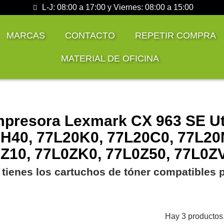
L-J: 08:00 a 17:00 y Viernes: 08:00 a 15:00
MARCAS
CONTACTO
REPETIR COMPRA
MATERIAL DE OFICINA
mpresora Lexmark CX 963 SE Ut
H40, 77L20K0, 77L20C0, 77L20
Z10, 77L0ZK0, 77L0Z50, 77L0Z
 tienes los cartuchos de tóner compatibles 
Hay 3 productos