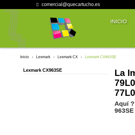
comercial@quecartucho.es
INICIO
Inicio
Lexmark
Lexmark CX
Lexmark CX963SE
Lexmark CX963SE
La I
79L0
77L0
Aquí ?
963SE