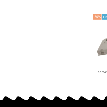
-30%
En
Xerox
resi