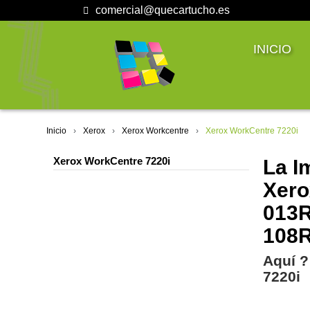
comercial@quecartucho.es
INICIO
Inicio
Xerox
Xerox Workcentre
Xerox WorkCentre 7220i
Xerox WorkCentre 7220i
La I
Xero
013R
108R
Aquí ?
7220i