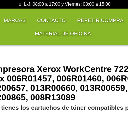
L-J: 08:00 a 17:00 y Viernes: 08:00 a 15:00
MARCAS
CONTACTO
REPETIR COMPRA
MATERIAL DE OFICINA
mpresora Xerox WorkCentre 7220
x 006R01457, 006R01460, 006R
00657, 013R00660, 013R00659,
00865, 008R13089
 tienes los cartuchos de tóner compatibles