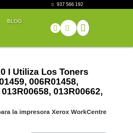
937 566 192
BLOG
 I Utiliza Los Toners
01459, 006R01458,
 013R00658, 013R00662,
 para la impresora Xerox WorkCentre