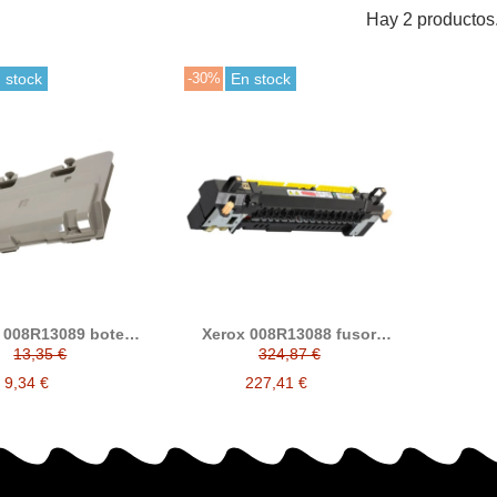
Hay 2 productos
 stock
-30%
En stock
 008R13089 bote
Xerox 008R13088 fusor
dual compatible
compatible
13,35 €
324,87 €
9,34 €
227,41 €