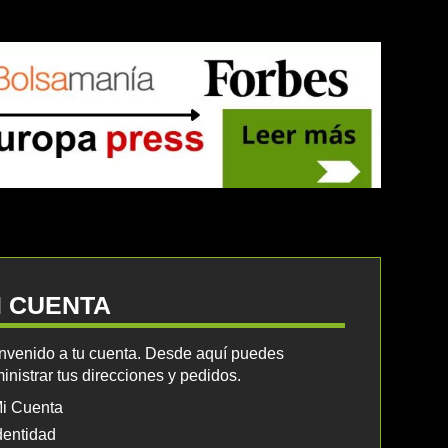
I CUENTA
nvenido a tu cuenta. Desde aquí puedes
inistrar tus direcciones y pedidos.
i Cuenta
dentidad