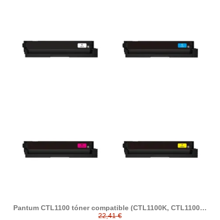
Pantum CTL1100 tóner compatible (CTL1100K, CTL1100C,
CTL1100M, CTL1100Y)
22,41 €