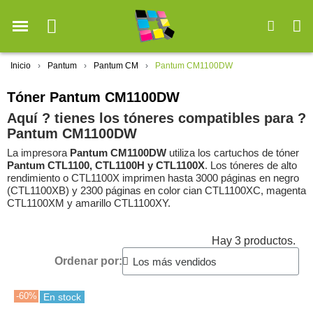
Inicio
Pantum
Pantum CM
Pantum CM1100DW
Tóner Pantum CM1100DW
Aquí ? tienes los tóneres compatibles para ?️
Pantum CM1100DW
La impresora
Pantum CM1100DW
utiliza los cartuchos de tóner
Pantum CTL1100, CTL1100H y CTL1100X
. Los tóneres de alto
rendimiento o CTL1100X imprimen hasta 3000 páginas en negro
(CTL1100XB) y 2300 páginas en color cian CTL1100XC, magenta
CTL1100XM y amarillo CTL1100XY.
Hay 3 productos.
Ordenar por:
-60%
En stock