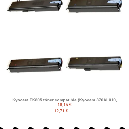
Kyocera TK805 tóner compatible (Kyocera 370AL010,
370AL510, 370AL410, 370AL310)
18,15 €
12,71 €