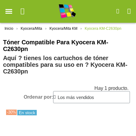
Inicio
Kyocera/Mita
Kyocera/Mita KM
Kyocera KM-C2630pn
Tóner Compatible Para Kyocera KM-
C2630pn
Aquí ? tienes los cartuchos de tóner
compatibles para su uso en ?️ Kyocera KM-
C2630pn
Hay 1 producto.
Ordenar por:
-30%
En stock