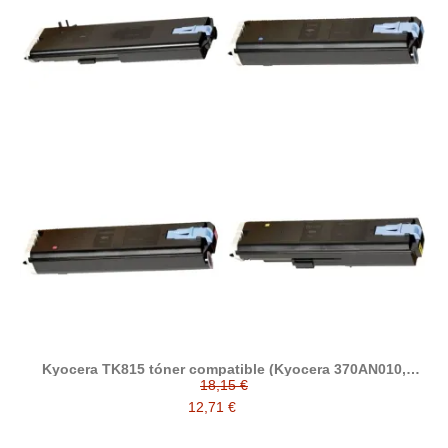
Kyocera TK815 tóner compatible (Kyocera 370AN010,
370AN510, 370AN410, 370AN310)
18,15 €
12,71 €