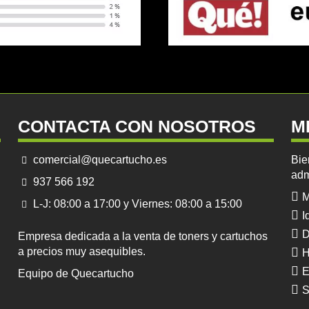
CONTACTA CON NOSOTROS
M
comercial@quecartucho.es
Bie
adm
937 566 192
M
L-J: 08:00 a 17:00 y Viernes: 08:00 a 15:00
I
D
Empresa dedicada a la venta de toners y cartuchos
a precios muy asequibles.
H
E
Equipo de Quecartucho
S