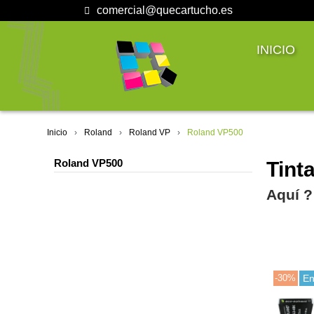
comercial@quecartucho.es
INICIO
Inicio
Roland
Roland VP
Roland VP500
Roland VP500
Tint
Aquí ?
-30%
En