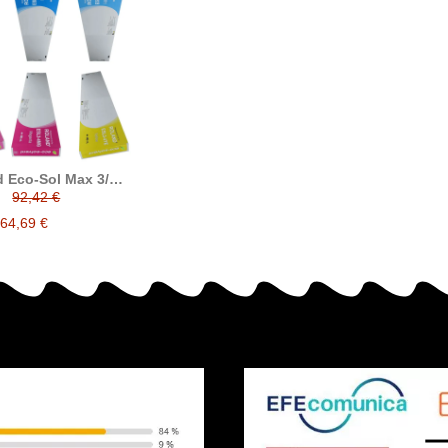
 Eco-Sol Max 3/4
nta compatible
92,42 €
pigmentada
64,69 €