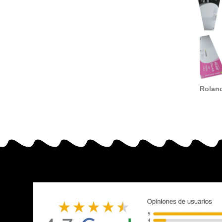
Roland
ti