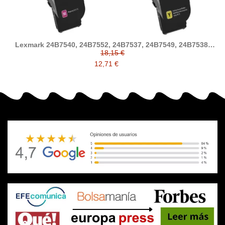
Lexmark 24B7540, 24B7552, 24B7537, 24B7549, 24B7538,
24B7550, 24B7539, 24B7551 tóner compatible (XC2335,
18,15 €
C2335)
12,71 €