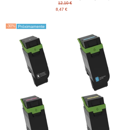
CS639, CX532, CX635, C2335, XC2335)
12,10 €
8,47 €
-30%
Próximamente