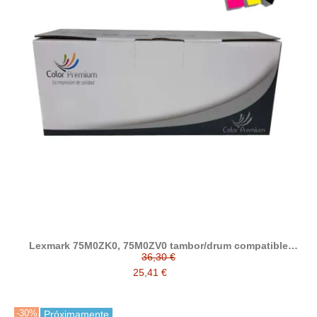
Lexmark 75M0ZK0, 75M0ZV0 tambor/drum compatible
(CS531,CS632,CS639,CX532,CX635,C2335,XC2335)
36,30 €
25,41 €
-30%
Próximamente